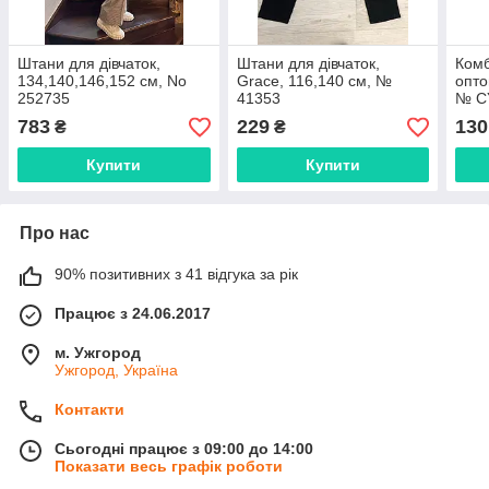
Штани для дівчаток,
Штани для дівчаток,
Комб
134,140,146,152 см, No
Grace, 116,140 см, №
опто
252735
41353
№ C
783
229
130
₴
₴
Купити
Купити
Про нас
90% позитивних з 41 відгука за рік
Працює з 24.06.2017
м. Ужгород
Ужгород, Україна
Контакти
Сьогодні працює з 09:00 до 14:00
Показати весь графік роботи