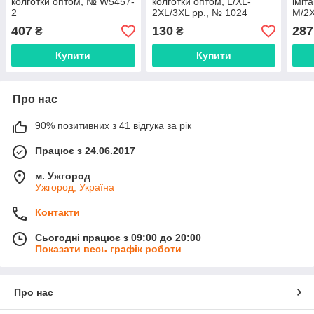
колготки оптом, № W5457-
колготки оптом, L/XL-
іміт
2
2XL/3XL рр., № 1024
M/2X
NN1
407
130
287
₴
₴
Купити
Купити
Про нас
90% позитивних з 41 відгука за рік
Працює з 24.06.2017
м. Ужгород
Ужгород, Україна
Контакти
Сьогодні працює з 09:00 до 20:00
Показати весь графік роботи
Про нас