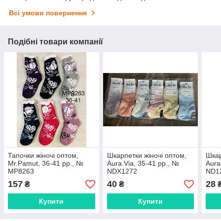
Всі умови повернення
Подібні товари компанії
Тапочки жіночі оптом,
Шкарпетки жіночі оптом,
Шкар
Mr.Pamut, 36-41 рр., №
Aura.Via, 35-41 рр., №
Aura
MP8263
NDX1272
ND1
157
40
28
₴
₴
Купити
Купити