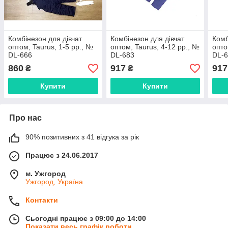
Комбінезон для дівчат
Комбінезон для дівчат
Комб
оптом, Taurus, 1-5 рр., №
оптом, Taurus, 4-12 рр., №
опто
DL-666
DL-683
DL-
860
917
917
₴
₴
Купити
Купити
Про нас
90% позитивних з 41 відгука за рік
Працює з 24.06.2017
м. Ужгород
Ужгород, Україна
Контакти
Сьогодні працює з 09:00 до 14:00
Показати весь графік роботи