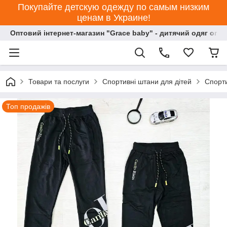
Покупайте детскую одежду по самым низким
ценам в Украине!
Оптовий інтернет-магазин "Grace baby" - дитячий одяг опт
Товари та послуги
Спортивні штани для дітей
Спорти
Топ продажів