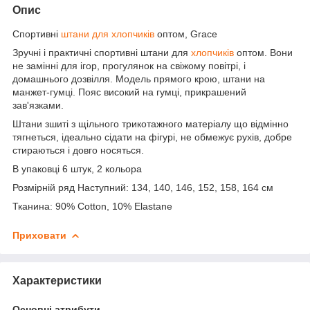
Опис
Спортивні
штани для хлопчиків
оптом, Grace
Зручні і практичні спортивні штани для
хлопчиків
оптом. Вони
не замінні для ігор, прогулянок на свіжому повітрі, і
домашнього дозвілля. Модель прямого крою, штани на
манжет-гумці. Пояс високий на гумці, прикрашений
зав'язками.
Штани зшиті з щільного трикотажного матеріалу що відмінно
тягнеться, ідеально сідати на фігурі, не обмежує рухів, добре
стираються і довго носяться.
В упаковці 6 штук, 2 кольора
Розмірній ряд Наступний: 134, 140, 146, 152, 158, 164 см
Тканина: 90% Cotton, 10% Elastane
Приховати
Характеристики
Основні атрибути