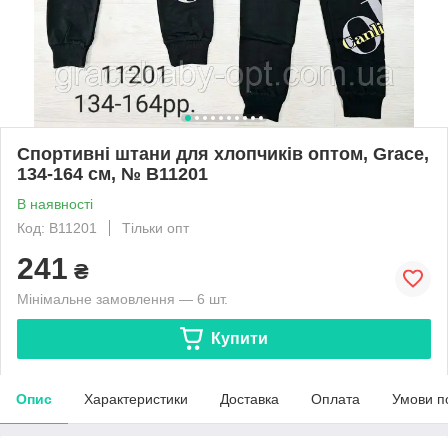
Спортивні штани для хлопчиків оптом, Grace,
134-164 см, № B11201
В наявності
Код: B11201
Тільки опт
241
₴
Мінімальне замовлення — 6 шт.
Купити
Опис
Характеристики
Доставка
Оплата
Умови п