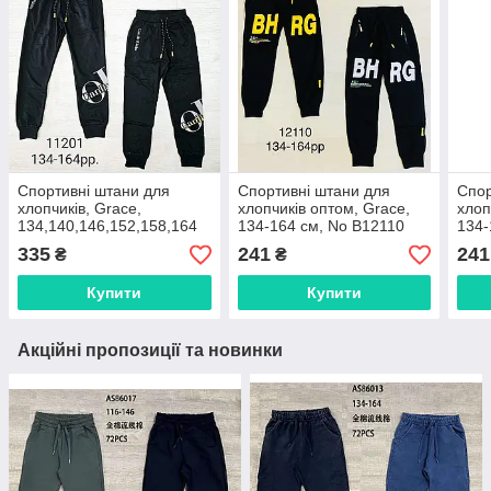
Спортивні штани для
Спортивні штани для
Спор
хлопчиків, Grace,
хлопчиків оптом, Grace,
хлоп
134,140,146,152,158,164
134-164 см, No B12110
134-
см, № B11201
335
241
241
₴
₴
Купити
Купити
Акційні пропозиції та новинки