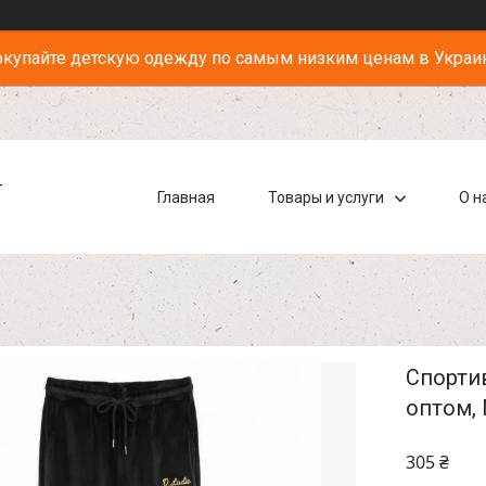
купайте детскую одежду по самым низким ценам в Украи
-
Главная
Товары и услуги
О н
Спортив
оптом, 
305 ₴