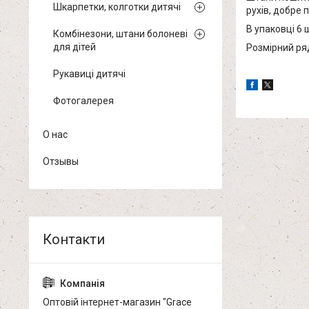
Шкарпетки, колготки дитячі
рухів, добре 
В упаковці 6 
Комбінезони, штани болоневі
для дітей
Розмірний ряд
Рукавиці дитячі
Фотогалерея
О нас
Отзывы
Оптовій інтернет-магазин "Grace