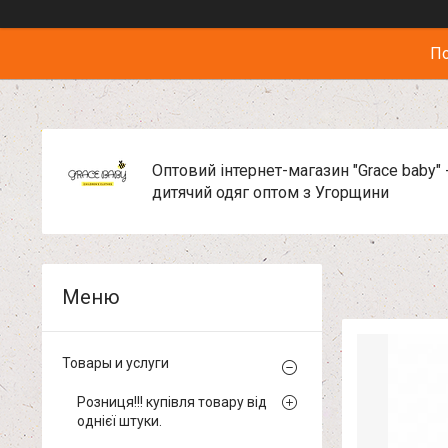
По
Оптовий інтернет-магазин "Grace baby" 
дитячий одяг оптом з Угорщини
Товары и услуги
Розниця!!! купівля товару від
однієї штуки.