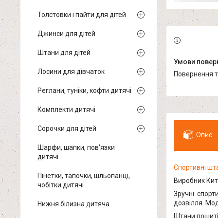
Толстовки і пайти для дітей
Джинси для дітей
Штани для дітей
Лосини для дівчаток
повернення 
Реглани, туніки, кофти дитячі
Комплекти дитячі
Сорочки для дітей
Опис
Шарфи, шапки, пов'язки
дитячі
Спортивні шт
Пінетки, тапочки, шльопанці,
Виробник Кит
чобітки дитячі
Зручні спорти
дозвілля. Мод
Нижня білизна дитяча
Штани пошиті 