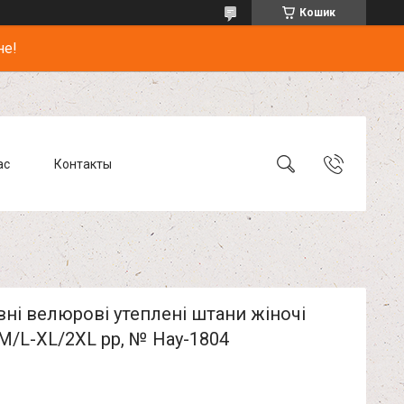
Кошик
не!
ас
Контакты
ні велюрові утеплені штани жіночі
M/L-XL/2XL pp, № Hay-1804