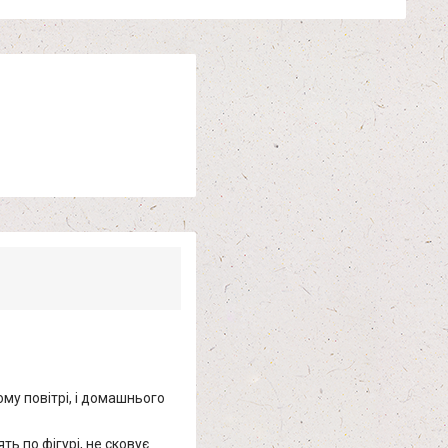
ому повітрі, і домашнього
ь по фігурі, не сковує