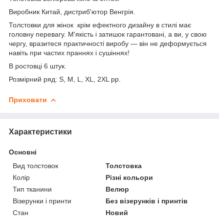
Виробник Китай, дистриб'ютор Венгрія.
Толстовки для жінок крім ефектного дизайну в стилі має
головну перевагу. М'якість і затишок гарантовані, а ви, у свою
чергу, вразитеся практичності виробу — він не деформується
навіть при частих праннях і сушіннях!
В ростовці 6 штук.
Розмірний ряд: S, M, L, XL, 2XL рр.
Приховати
Характеристики
Основні
Вид толстовок
Толстовка
Колір
Різні кольори
Тип тканини
Велюр
Візерунки і принти
Без візерунків і принтів
Стан
Новий