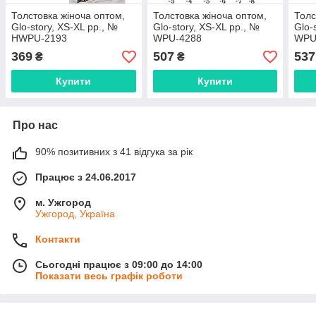
Толстовка жіноча оптом,
Толстовка жіноча оптом,
Толс
Glo-story, XS-XL рр., №
Glo-story, XS-XL рр., №
Glo-
HWPU-2193
WPU-4288
WPU
369
507
537
₴
₴
Купити
Купити
Про нас
90% позитивних з 41 відгука за рік
Працює з 24.06.2017
м. Ужгород
Ужгород, Україна
Контакти
Сьогодні працює з 09:00 до 14:00
Показати весь графік роботи