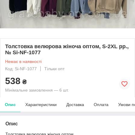
Толстовка велюрова жіноча оптом, S-2XL рр.,
№ Si-NF-1077
Немає в наявності
Код: Si-NF-1077
Тільки опт
538
₴
Мінімальне замовлення — 6 шт.
Опис
Характеристики
Доставка
Оплата
Умови п
Опис
Толстовка велюрова жіноча оптом