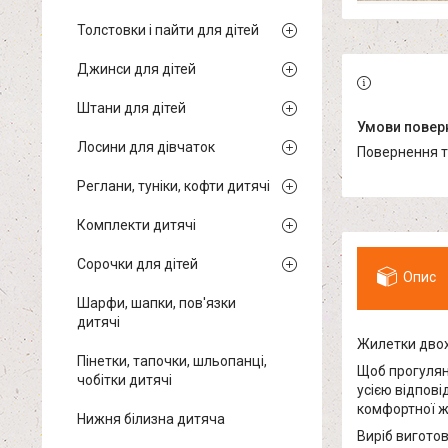
Толстовки і пайти для дітей
Джинси для дітей
Штани для дітей
Лосини для дівчаток
повернення 
Реглани, туніки, кофти дитячі
Комплекти дитячі
Сорочки для дітей
Опис
Шарфи, шапки, пов'язки
дитячі
Жилетки двох
Пінетки, тапочки, шльопанці,
Щоб прогулян
чобітки дитячі
усією відпові
комфортної ж
Нижня білизна дитяча
Виріб виготов