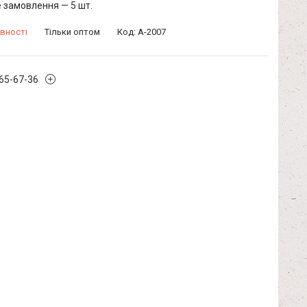
 замовлення — 5 шт.
вності
Тільки оптом
Код:
А-2007
965-67-36