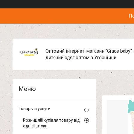
По
Оптовий інтернет-магазин "Grace baby" 
дитячий одяг оптом з Угорщини
Товары и услуги
Розниця!!! купівля товару від
однієї штуки.