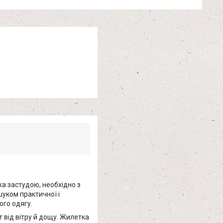
ка застудою, необхідно з
шуком практичної і
ого одягу.
т від вітру й дощу. Жилетка