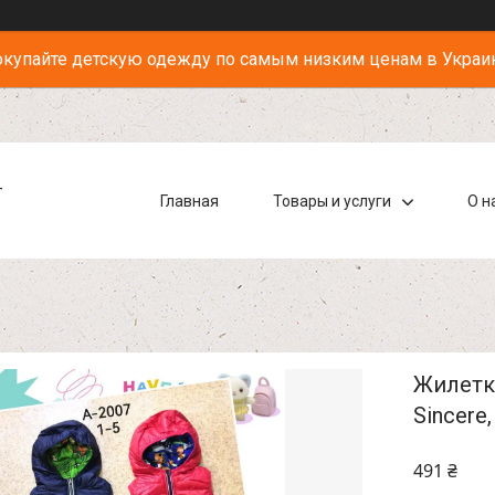
купайте детскую одежду по самым низким ценам в Украи
-
Главная
Товары и услуги
О н
Жилетк
Sincere,
491 ₴