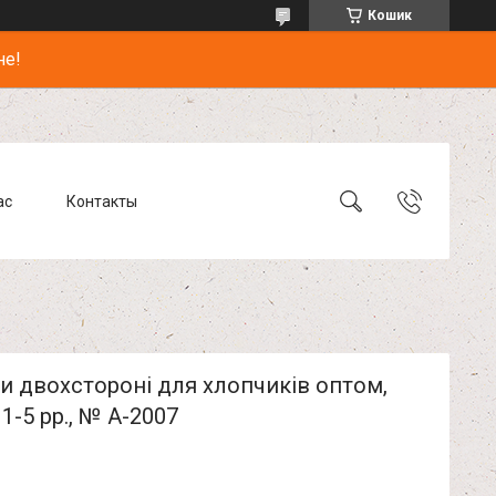
Кошик
не!
ас
Контакты
и двохстороні для хлопчиків оптом,
 1-5 рр., № А-2007