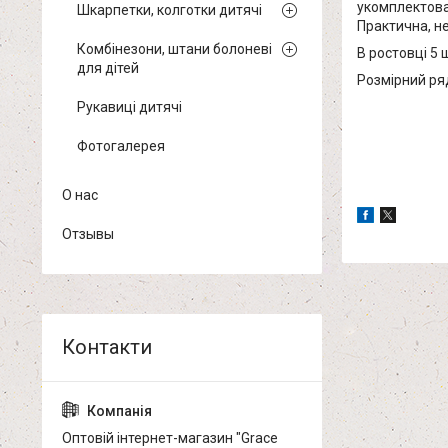
укомплектова
Шкарпетки, колготки дитячі
Практична, не
Комбінезони, штани болоневі
В ростовці 5 
для дітей
Розмірний ряд 
Рукавиці дитячі
Фотогалерея
О нас
Отзывы
Оптовій інтернет-магазин "Grace