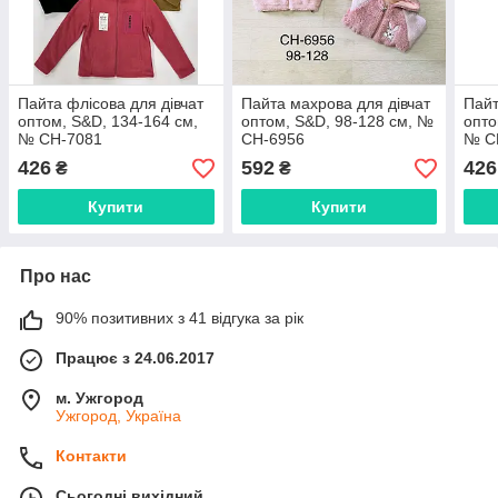
Пайта флісова для дівчат
Пайта махрова для дівчат
Пайт
оптом, S&D, 134-164 см,
оптом, S&D, 98-128 см, №
опто
№ CH-7081
CH-6956
№ C
426
592
426
₴
₴
Купити
Купити
Про нас
90% позитивних з 41 відгука за рік
Працює з 24.06.2017
м. Ужгород
Ужгород, Україна
Контакти
Сьогодні вихідний