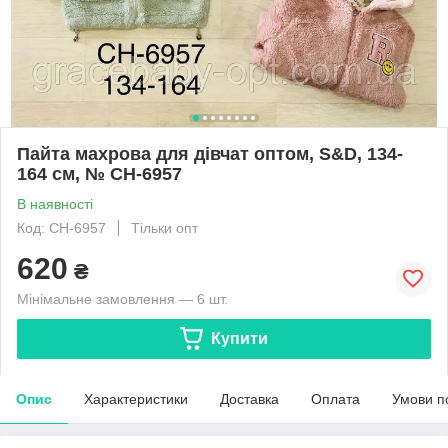
Пайта махрова для дівчат оптом, S&D, 134-
164 см, № CH-6957
В наявності
Код: CH-6957
Тільки опт
620
₴
Мінімальне замовлення — 6 шт.
Купити
Опис
Характеристики
Доставка
Оплата
Умови п