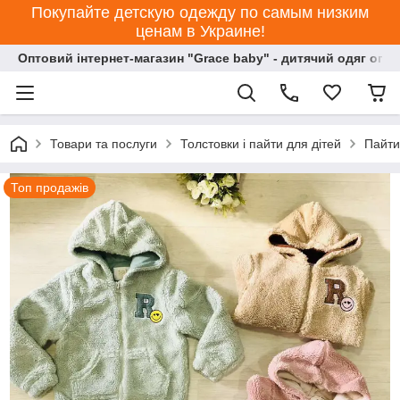
Покупайте детскую одежду по самым низким
ценам в Украине!
Оптовий інтернет-магазин "Grace baby" - дитячий одяг опт
Товари та послуги
Толстовки і пайти для дітей
Пайти 
Топ продажів