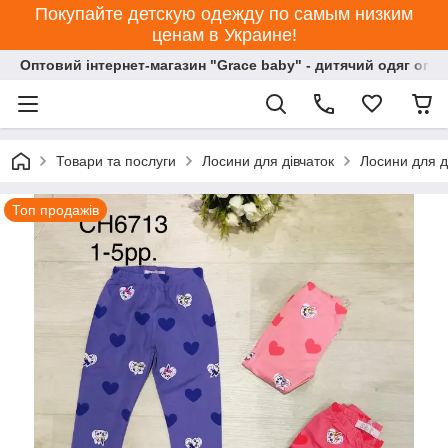
Покупайте детскую одежду по самым низким
ценам в Украине!
Оптовий інтернет-магазин "Grace baby" - дитячий одяг опт
Товари та послуги
Лосини для дівчаток
Лосини для д
Топ продажів