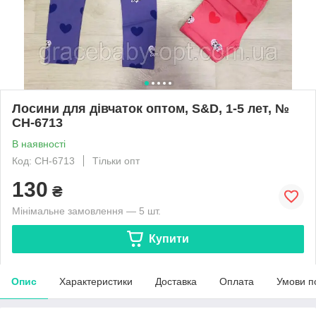
Лосини для дівчаток оптом, S&D, 1-5 лет, №
CH-6713
В наявності
Код: CH-6713
Тільки опт
130
₴
Мінімальне замовлення — 5 шт.
Купити
Опис
Характеристики
Доставка
Оплата
Умови п