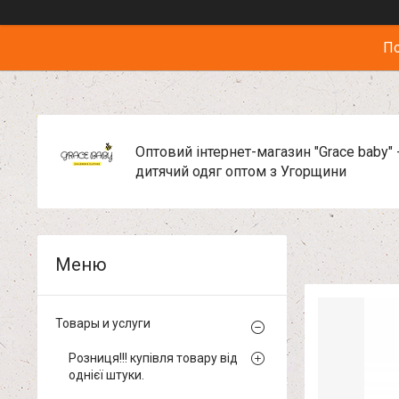
По
Оптовий інтернет-магазин "Grace baby" 
дитячий одяг оптом з Угорщини
Товары и услуги
Розниця!!! купівля товару від
однієї штуки.