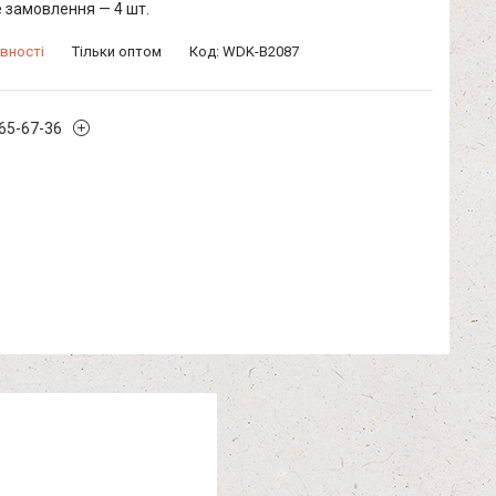
 замовлення — 4 шт.
вності
Тільки оптом
Код:
WDK-B2087
965-67-36