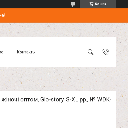
Кошик
не!
ас
Контакты
жіночі оптом, Glo-story, S-XL pp., № WDK-