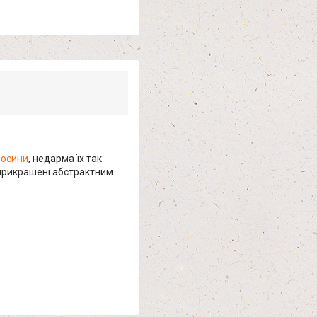
лосини
, недарма їх так
 прикрашені абстрактним