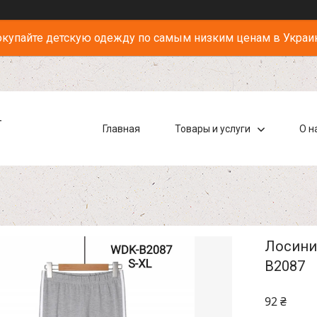
купайте детскую одежду по самым низким ценам в Украи
-
Главная
Товары и услуги
О н
Лосини 
B2087
92 ₴