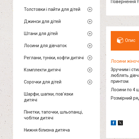
повернення 
Толстовки і пайти для дітей
Джинси для дітей
Штани для дітей
Опис
Лосини для дівчаток
Реглани, туніки, кофти дитячі
Лосини жіноч
Зручним і ст
Комплекти дитячі
люблять дівч
принтом.
Сорочки для дітей
Лосини по 4 ш
Шарфи, шапки, пов'язки
Розмірний ряд:
дитячі
Пінетки, тапочки, шльопанці,
чобітки дитячі
Нижня білизна дитяча