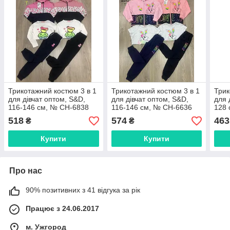
Трикотажний костюм 3 в 1
Трикотажний костюм 3 в 1
Трик
для дівчат оптом, S&D,
для дівчат оптом, S&D,
для 
116-146 см, № CH-6838
116-146 см, № CH-6636
128 
518
574
463
₴
₴
Купити
Купити
Про нас
90% позитивних з 41 відгука за рік
Працює з 24.06.2017
м. Ужгород