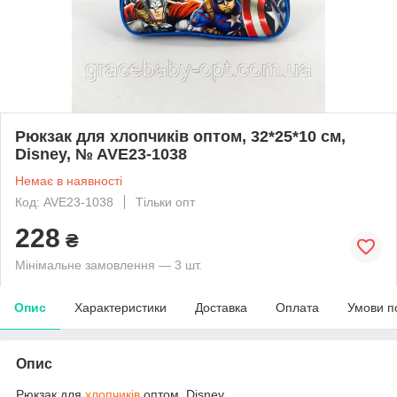
Рюкзак для хлопчиків оптом, 32*25*10 см,
Disney, № AVE23-1038
Немає в наявності
Код: AVE23-1038
Тільки опт
228
₴
Мінімальне замовлення — 3 шт.
Опис
Характеристики
Доставка
Оплата
Умови п
Опис
Рюкзак для
хлопчиків
оптом, Disney