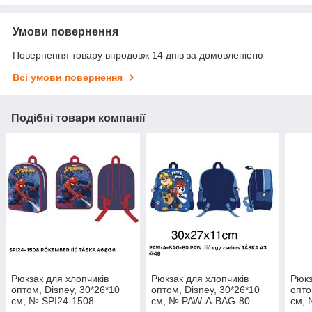
Умови повернення
Повернення товару впродовж 14 днів за домовленістю
Всі умови повернення
Подібні товари компанії
Рюкзак для хлопчиків
Рюкзак для хлопчиків
Рюкз
оптом, Disney, 30*26*10
оптом, Disney, 30*26*10
опто
см, № SPI24-1508
см, № PAW-A-BAG-80
см, 