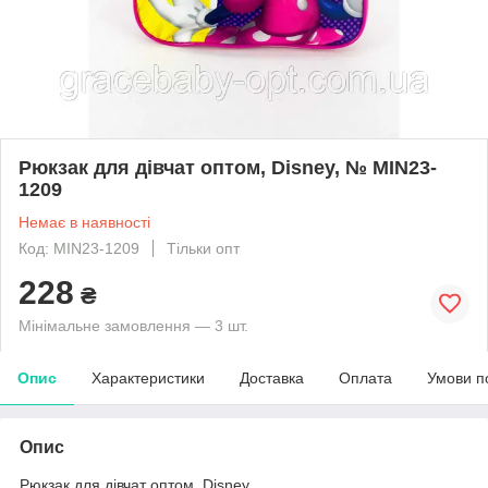
Рюкзак для дівчат оптом, Disney, № MIN23-
1209
Немає в наявності
Код: MIN23-1209
Тільки опт
228
₴
Мінімальне замовлення — 3 шт.
Опис
Характеристики
Доставка
Оплата
Умови п
Опис
Рюкзак для дівчат оптом, Disney