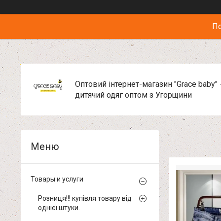
По
Оптовий інтернет-магазин "Grace baby" 
дитячий одяг оптом з Угорщини
Товары и услуги
Розниця!!! купівля товару від
однієї штуки.