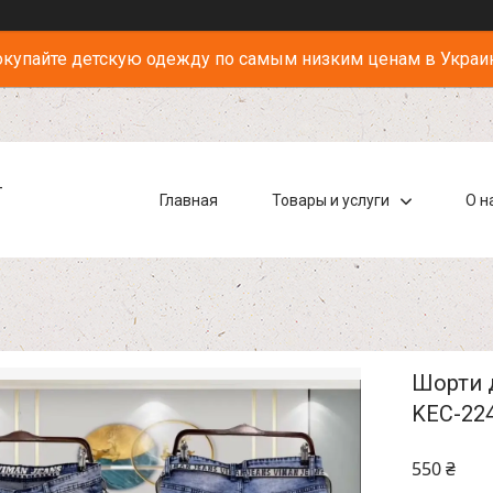
купайте детскую одежду по самым низким ценам в Украи
-
Главная
Товары и услуги
О н
Шорти д
KEC-22
550 ₴