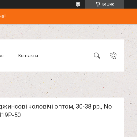
Кошик
не!
ас
Контакты
жинсові чоловічі оптом, 30-38 рр., No
419P-50