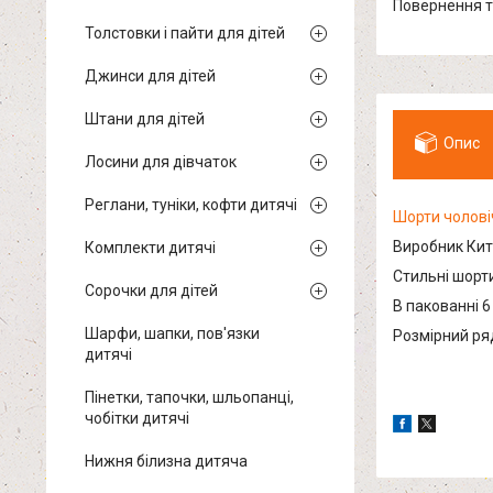
повернення 
Толстовки і пайти для дітей
Джинси для дітей
Штани для дітей
Опис
Лосини для дівчаток
Реглани, туніки, кофти дитячі
Шорти чолові
Виробник Кит
Комплекти дитячі
Стильні шорти
Сорочки для дітей
В пакованні 6
Шарфи, шапки, пов'язки
Розмірний ряд
дитячі
Пінетки, тапочки, шльопанці,
чобітки дитячі
Нижня білизна дитяча