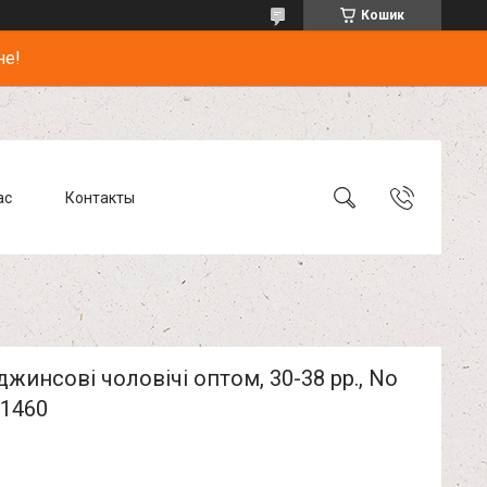
Кошик
не!
ас
Контакты
жинсові чоловічі оптом, 30-38 рр., No
21460