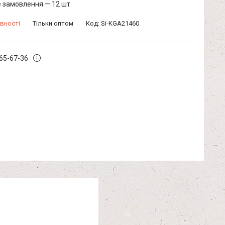
 замовлення — 12 шт.
вності
Тільки оптом
Код:
Si-KGA21460
965-67-36