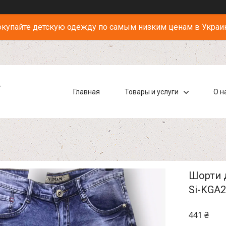
купайте детскую одежду по самым низким ценам в Украи
-
Главная
Товары и услуги
О н
Шорти д
Si-KGA
441 ₴