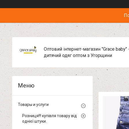
По
Оптовий інтернет-магазин "Grace baby" 
дитячий одяг оптом з Угорщини
Товары и услуги
Розниця!!! купівля товару від
однієї штуки.