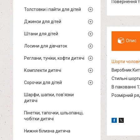
повернення 
Толстовки і пайти для дітей
Джинси для дітей
Штани для дітей
Опис
Лосини для дівчаток
Реглани, туніки, кофти дитячі
Шорти чолові
Виробник Кит
Комплекти дитячі
Стильні шорти
Сорочки для дітей
В пакованні 1
Шарфи, шапки, пов'язки
Розмірний ряд
дитячі
Пінетки, тапочки, шльопанці,
чобітки дитячі
Нижня білизна дитяча