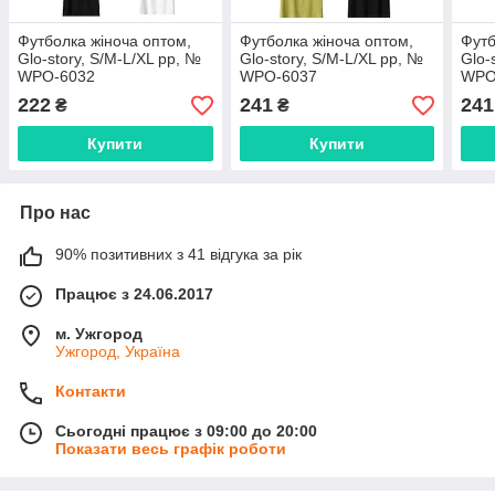
Футболка жіноча оптом,
Футболка жіноча оптом,
Футб
Glo-story, S/M-L/XL pp, №
Glo-story, S/M-L/XL pp, №
Glo-
WPO-6032
WPO-6037
WPO
222
241
241
₴
₴
Купити
Купити
Про нас
90% позитивних з 41 відгука за рік
Працює з 24.06.2017
м. Ужгород
Ужгород, Україна
Контакти
Сьогодні працює з 09:00 до 20:00
Показати весь графік роботи