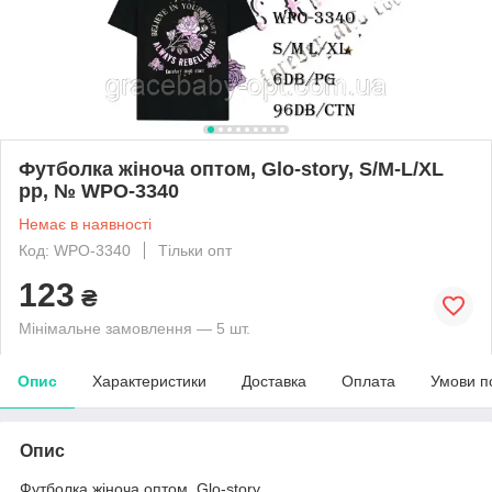
Футболка жіноча оптом, Glo-story, S/M-L/XL
pp, № WPO-3340
Немає в наявності
Код: WPO-3340
Тільки опт
123
₴
Мінімальне замовлення — 5 шт.
Опис
Характеристики
Доставка
Оплата
Умови п
Опис
Футболка жіноча оптом, Glo-story