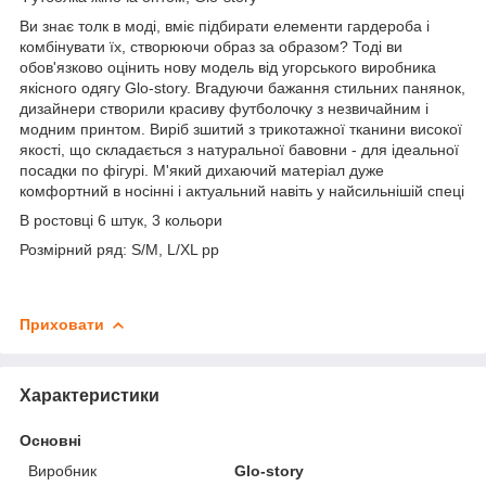
Ви знає толк в моді, вміє підбирати елементи гардероба і
комбінувати їх, створюючи образ за образом? Тоді ви
обов'язково оцінить нову модель від угорського виробника
якісного одягу Glo-story. Вгадуючи бажання стильних панянок,
дизайнери створили красиву футболочку з незвичайним і
модним принтом. Виріб зшитий з трикотажної тканини високої
якості, що складається з натуральної бавовни - для ідеальної
посадки по фігурі. М'який дихаючий матеріал дуже
комфортний в носінні і актуальний навіть у найсильнішій спеці
В ростовці 6 штук, 3 кольори
Розмірний ряд: S/M, L/XL pp
Приховати
Характеристики
Основні
Виробник
Glo-story