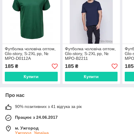
Футболкa чоловіча оптом,
Футболкa чоловіча оптом,
Футб
Glo-story, S-2XL рр, №
Glo-story, S-2XL рр, №
Glo-
MPO-D0112A
MPO-B2211
MPO
185
185
185
₴
₴
Купити
Купити
Про нас
90% позитивних з 41 відгука за рік
Працює з 24.06.2017
м. Ужгород
Ужгород, Україна