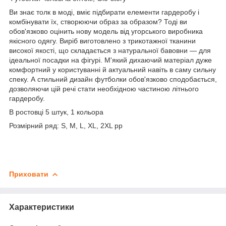
Ви знає толк в моді, вміє підбирати елементи гардеробу і
комбінувати їх, створюючи образ за образом? Тоді ви
обов'язково оцінить нову модель від угорського виробника
якісного одягу. Виріб виготовлено з трикотажної тканини
високої якості, що складається з натуральної бавовни — для
ідеальної посадки на фігурі. М'який дихаючий матеріал дуже
комфортний у користуванні й актуальний навіть в саму сильну
спеку. А стильний дизайн футболки обов'язково сподобається,
дозволяючи цій речі стати необхідною частиною літнього
гардеробу.
В ростовці 5 штук, 1 кольора
Розмірний ряд: S, M, L, XL, 2XL рр
Приховати
Характеристики