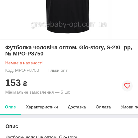
Футболкa чоловіча оптом, Glo-story, S-2XL рр,
№ MPO-P8750
Немає в наявності
Код: MPO-P8750
Тільки опт
153
₴
Мінімальне замовлення — 5 шт.
Опис
Характеристики
Доставка
Оплата
Умови п
Опис
Футболки чоловіча оптом, Glo-story