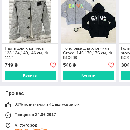
Пайти для хлопчиків,
Толстовка для хлопчиків,
Голь
128,134,140,146 см, №
Grace, 146,170,176 см, №
sror
1117
В10669
BCX
749
548
304
₴
₴
Купити
Купити
Про нас
90% позитивних з 41 відгука за рік
Працює з 24.06.2017
м. Ужгород
Ужгород, Україна