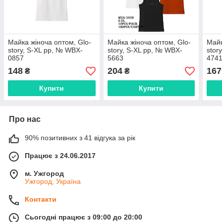
Майка жіноча оптом, Glo-
Майка жіноча оптом, Glo-
Майк
story, S-XL pp, № WBX-
story, S-XL pp, № WBX-
stor
0857
5663
474
148
204
167
₴
₴
Купити
Купити
Про нас
90% позитивних з 41 відгука за рік
Працює з 24.06.2017
м. Ужгород
Ужгород, Україна
Контакти
Сьогодні працює з 09:00 до 20:00