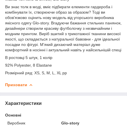
Ви знає толк в моді, вміє підбирати елементи гардероба і
комбінувати їх, створюючи образ за образом? Тоді ви
обов'язково оцінить нову модель від угорського виробника
якісного одягу Glo-story. Вгадуючи бажання стильних панянок,
дизайнери створили красиву футболочку з незвичайним і
модним принтом. Виріб зшитий з трикотажної тканини високої
якості, що складається з натуральної бавовни - для ідеальної
посадки по фігурі. М'який дихаючий матеріал дуже
комфортний в носінні і актуальний навіть у найсильнішій спеці
В ростовці 5 штук, 1 колір
92% Polyester, 8 Elastane
Розмірний ряд: XS, S, M, L, XL pp
Приховати
Характеристики
Основні
Виробник
Glo-story