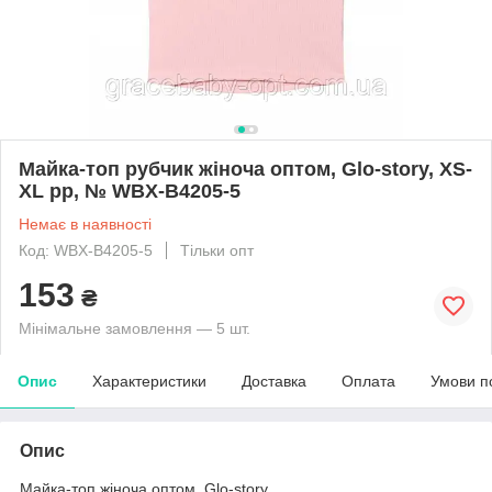
Майка-топ рубчик жіноча оптом, Glo-story, XS-
XL pp, № WBX-B4205-5
Немає в наявності
Код: WBX-B4205-5
Тільки опт
153
₴
Мінімальне замовлення — 5 шт.
Опис
Характеристики
Доставка
Оплата
Умови п
Опис
Майка-топ жіноча оптом, Glo-story