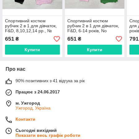
Спортивний костюм
Спортивний костюм
Спор
рубчик 2 в 1 для дівчаток,
рубчик 2 в 1 для дівчаток,
для 
F&D, 8,10,12,14 рр., №
F&D, 6-14 років, No
рокі
FD7694
FD7702
651
651
791
₴
₴
Купити
Купити
Про нас
90% позитивних з 41 відгука за рік
Працює з 24.06.2017
м. Ужгород
Ужгород, Україна
Контакти
Сьогодні вихідний
Показати весь графік роботи