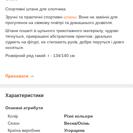
Спортивні штани для хлопчика
Зручні та практичні спортивні
штаны
. Вони не замінні для
прогулянок на свіжому повітрі та домашнього дозвілля.
Штани пошиті зі щільного трикотажного матеріалу, чудово
тягнуться, прикрашені абстрактним принтом, ідеально
сідають на фігурі, не стискають рухів, добре перуться і довго
носяться.
Розмірний ряд такий: г - 134/140 см
Приховати
Характеристики
Основні атрибути
Колір
Різні кольори
Сезон
Весна/Осінь
Країна виробник
Угорщина