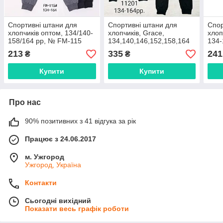
Спортивні штани для
Спортивні штани для
Спор
хлопчиків оптом, 134/140-
хлопчиків, Grace,
хлоп
158/164 рр, № FM-115
134,140,146,152,158,164
134-
см, № B11201
213
335
241
₴
₴
Купити
Купити
Про нас
90% позитивних з 41 відгука за рік
Працює з 24.06.2017
м. Ужгород
Ужгород, Україна
Контакти
Сьогодні вихідний
Показати весь графік роботи