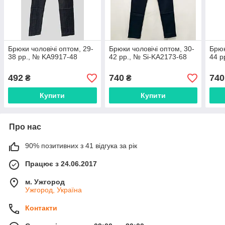
Брюки чоловічі оптом, 29-
Брюки чоловічі оптом, 30-
Брюк
38 рр., № KA9917-48
42 рр., № Si-KA2173-68
44 р
492
740
740
₴
₴
Купити
Купити
Про нас
90% позитивних з 41 відгука за рік
Працює з 24.06.2017
м. Ужгород
Ужгород, Україна
Контакти