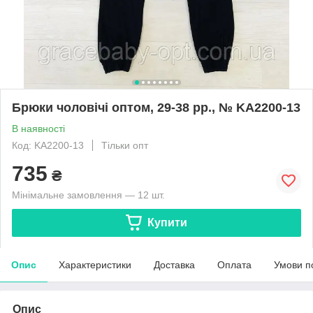
Брюки чоловічі оптом, 29-38 рр., № KA2200-13
В наявності
Код: KA2200-13
Тільки опт
735
₴
Мінімальне замовлення — 12 шт.
Купити
Опис
Характеристики
Доставка
Оплата
Умови п
Опис