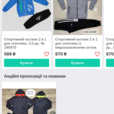
Спортивний костюм 2 в 1
Спортивний костюм 2 в 1
Спор
для хлопчика, 3,6 рр, №
для хлопчика із
для 
246970
мікронапиленням оптом,
рр.,
8-16 рр., № Nk-8080-3
569
870
870
₴
₴
Купити
Купити
Акційні пропозиції та новинки