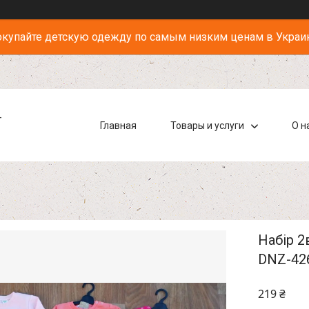
купайте детскую одежду по самым низким ценам в Украи
-
Главная
Товары и услуги
О н
Набір 2
DNZ-42
219 ₴