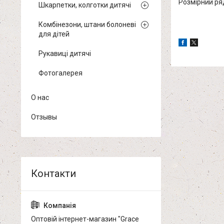
Розмірний ряд:
Шкарпетки, колготки дитячі
Комбінезони, штани болоневі
для дітей
Рукавиці дитячі
Фотогалерея
О нас
Отзывы
Оптовій інтернет-магазин "Grace