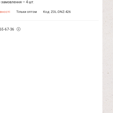
 замовлення — 4 шт.
вності
Тільки оптом
Код:
ZOL-DNZ-426
965-67-36