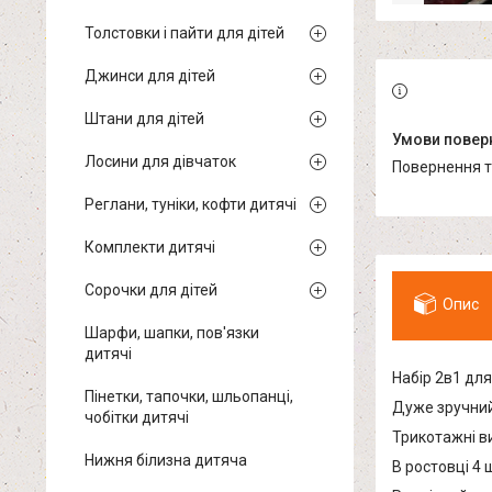
Толстовки і пайти для дітей
Джинси для дітей
Штани для дітей
Лосини для дівчаток
повернення 
Реглани, туніки, кофти дитячі
Комплекти дитячі
Сорочки для дітей
Опис
Шарфи, шапки, пов'язки
дитячі
Набір 2в1 для
Пінетки, тапочки, шльопанці,
Дуже зручний
чобітки дитячі
Трикотажні в
Нижня білизна дитяча
В ростовці 4 