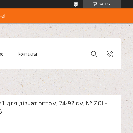
Кошик
не!
ас
Контакты
в1 для дівчат оптом, 74-92 см, № ZOL-
6