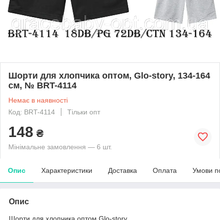
Шорти для хлопчика оптом, Glo-story, 134-164
см, № BRT-4114
Немає в наявності
Код: BRT-4114
Тільки опт
148
₴
Мінімальне замовлення — 6 шт.
Опис
Характеристики
Доставка
Оплата
Умови п
Опис
Шорти для хлопчика оптом,Glo-story