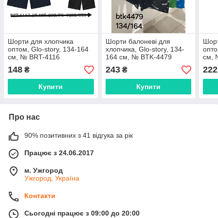
Шорти для хлопчика
Шорти балоневі для
Шорт
оптом, Glo-story, 134-164
хлопчика, Glo-story, 134-
опто
см, № BRT-4116
164 см, № BTK-4479
см, 
148
243
222
₴
₴
Купити
Купити
Про нас
90% позитивних з 41 відгука за рік
Працює з 24.06.2017
м. Ужгород
Ужгород, Україна
Контакти
Сьогодні працює з 09:00 до 20:00