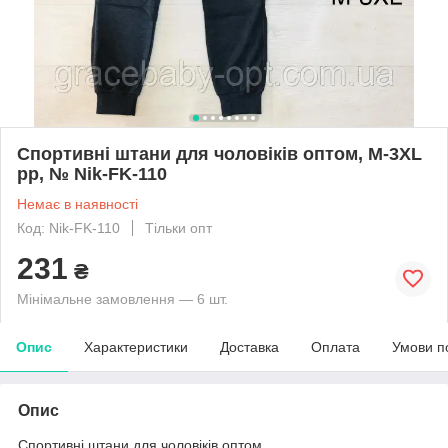
Спортивні штани для чоловіків оптом, M-3XL
рр, № Nik-FK-110
Немає в наявності
Код: Nik-FK-110
Тільки опт
231
₴
Мінімальне замовлення — 6 шт.
Опис
Характеристики
Доставка
Оплата
Умови п
Опис
Спортивні штани для чоловіків оптом