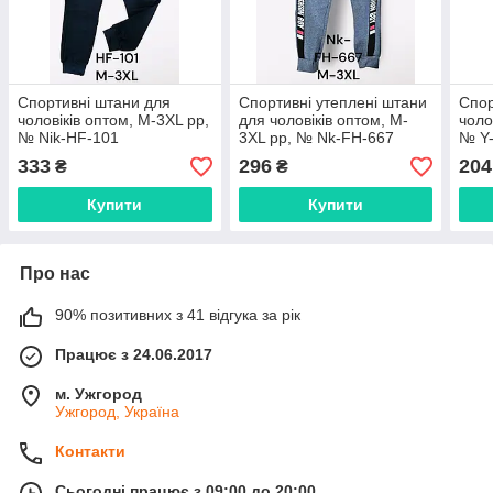
Спортивні штани для
Спортивні утеплені штани
Спор
чоловіків оптом, M-3XL рр,
для чоловіків оптом, M-
чоло
№ Nik-HF-101
3XL рр, № Nk-FH-667
№ Y
333
296
204
₴
₴
Купити
Купити
Про нас
90% позитивних з 41 відгука за рік
Працює з 24.06.2017
м. Ужгород
Ужгород, Україна
Контакти
Сьогодні працює з 09:00 до 20:00