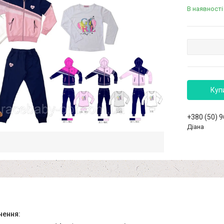
В наявності
Куп
+380 (50) 
Діана