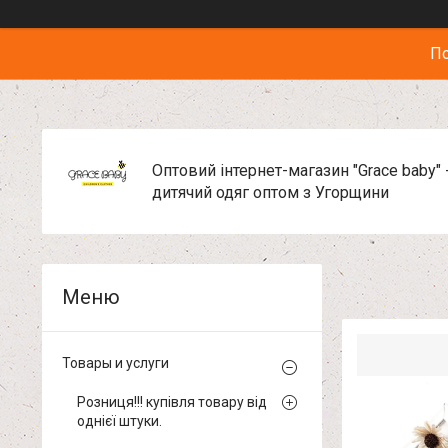
По
Оптовий інтернет-магазин "Grace baby" 
дитячий одяг оптом з Угорщини
Товары и услуги
Розниця!!! купівля товару від
однієї штуки.