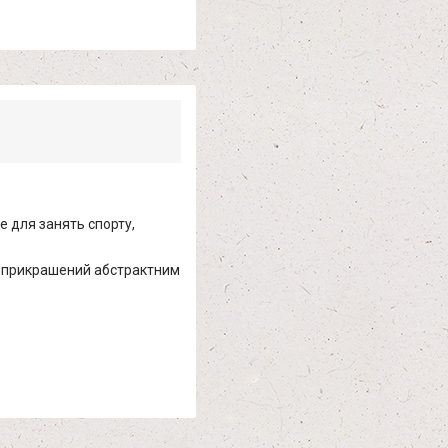
де для занять спорту,
і, прикрашений абстрактним