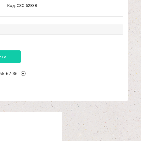
Код:
CSQ-52838
ити
965-67-36