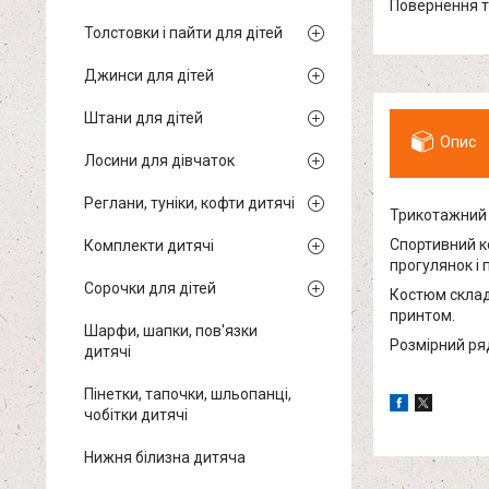
повернення 
Толстовки і пайти для дітей
Джинси для дітей
Штани для дітей
Опис
Лосини для дівчаток
Реглани, туніки, кофти дитячі
Трикотажний к
Спортивний ко
Комплекти дитячі
прогулянок і
Сорочки для дітей
Костюм склад
принтом.
Шарфи, шапки, пов'язки
Розмірний ряд
дитячі
Пінетки, тапочки, шльопанці,
чобітки дитячі
Нижня білизна дитяча