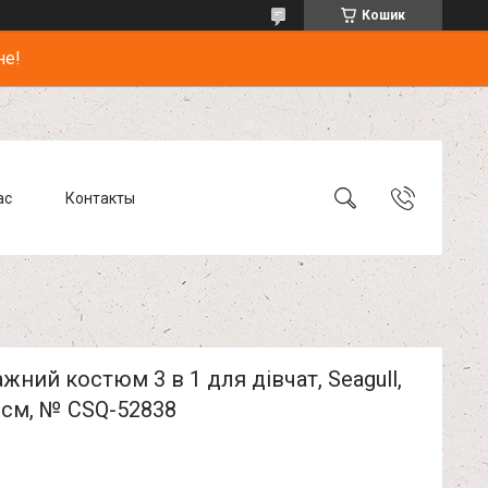
Кошик
не!
ас
Контакты
жний костюм 3 в 1 для дівчат, Seagull,
 см, № CSQ-52838