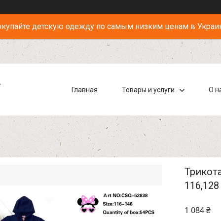
купайте детскую одежду по самым низким ценам в Украи
-
Главная
Товары и услуги
О н
Трикота
116,128
1 084 ₴