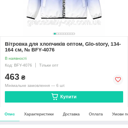
Вітровка для хлопчиків оптом, Glo-story, 134-
164 см, № BFY-4076
В наявності
Код: BFY-4076
Тільки опт
463
₴
Мінімальне замовлення — 6 шт.
Купити
Опис
Характеристики
Доставка
Оплата
Умови п