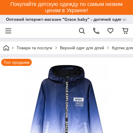
Покупайте детскую одежду по самым низким
ценам в Украине!
Оптовий інтернет-магазин "Grace baby" - дитячий одяг опт
Товари та послуги
Верхній одяг для дітей
Куртки для
Топ продажів