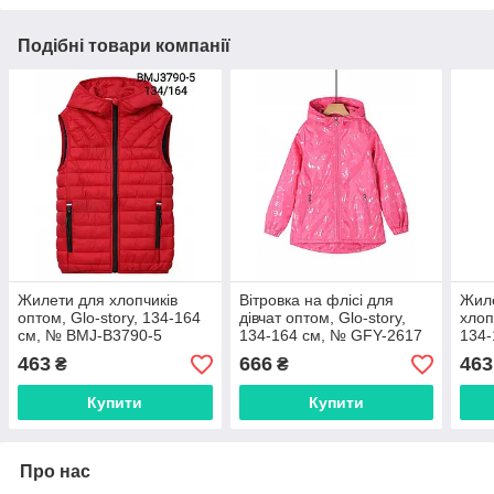
Подібні товари компанії
Жилети для хлопчиків
Вітровка на флісі для
Жиле
оптом, Glo-story, 134-164
дівчат оптом, Glo-story,
хлоп
см, № BMJ-B3790-5
134-164 см, № GFY-2617
134-
463
666
463
₴
₴
Купити
Купити
Про нас