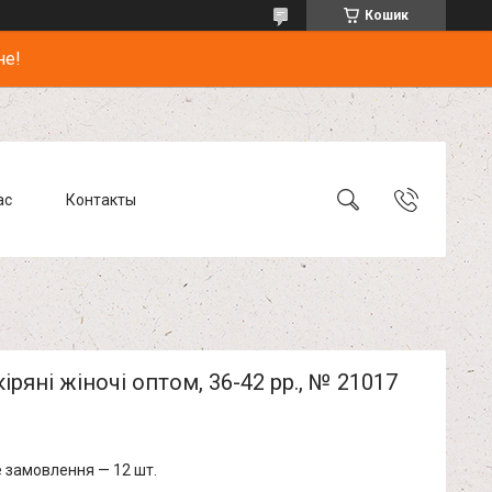
Кошик
не!
ас
Контакты
іряні жіночі оптом, 36-42 рр., № 21017
 замовлення — 12 шт.