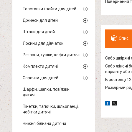
повернення 
Толстовки і пайти для дітей
Джинси для дітей
Штани для дітей
Опис
Лосини для дівчаток
Реглани, туніки, кофти дитячі
Сабо шкіряні 
Сабо жіночі б
Комплекти дитячі
варіанту або 
Сорочки для дітей
В ростовці 12 
Розмірний ряд:
Шарфи, шапки, пов'язки
дитячі
Пінетки, тапочки, шльопанці,
чобітки дитячі
Нижня білизна дитяча