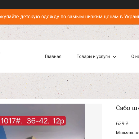
купайте детскую одежду по самым низким ценам в Украи
-
Главная
Товары и услуги
О н
Сабо шк
629 ₴
Мінімальне