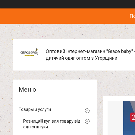
По
Оптовий інтернет-магазин "Grace baby" 
дитячий одяг оптом з Угорщини
Товары и услуги
Розниця!!! купівля товару від
однієї штуки.