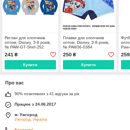
Реглан для хлопчиків
Плавки для хлопчиків
Футб
оптом, Disney, 3-8 років,
оптом, Disney, 3-8 років,
опто
№ PAW-GT-Shirt-252
№ PAW36-0384
Paw-
241
250
259
₴
₴
Купити
Купити
Про нас
90% позитивних з 41 відгука за рік
Працює з 24.06.2017
м. Ужгород
Ужгород, Україна
Контакти