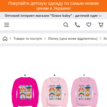
Покупайте детскую одежду по самым низким
ценам в Украине!
Оптовий інтернет-магазин "Grace baby" - дитячий одяг опт
Товари та послуги
Disney (ціна може відрізнятись)
К