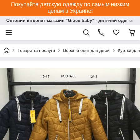
Покупайте детскую одежду по самым низким
ценам в Украине!
Оптовий інтернет-магазин "Grace baby" - дитячий одяг опт
Товари та послуги
Верхній одяг для дітей
Куртки для