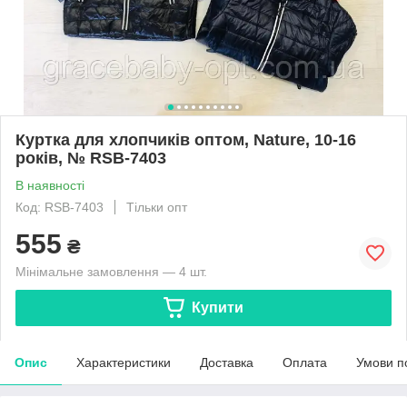
Куртка для хлопчиків оптом, Nature, 10-16
років, № RSB-7403
В наявності
Код: RSB-7403
Тільки опт
555
₴
Мінімальне замовлення — 4 шт.
Купити
Опис
Характеристики
Доставка
Оплата
Умови п