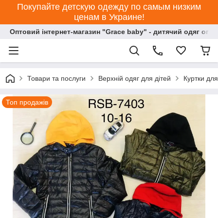
Покупайте детскую одежду по самым низким
ценам в Украине!
Оптовий інтернет-магазин "Grace baby" - дитячий одяг опт
Товари та послуги
Верхній одяг для дітей
Куртки для
Топ продажів