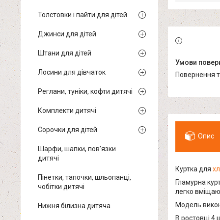
Толстовки і пайти для дітей
Джинси для дітей
Штани для дітей
Лосини для дівчаток
повернення 
Реглани, туніки, кофти дитячі
Комплекти дитячі
Сорочки для дітей
Опис
Шарфи, шапки, пов'язки
дитячі
Куртка для
хл
Пінетки, тапочки, шльопанці,
Гламурна курт
чобітки дитячі
легко вміщают
Модель викона
Нижня білизна дитяча
В ростовці 4 