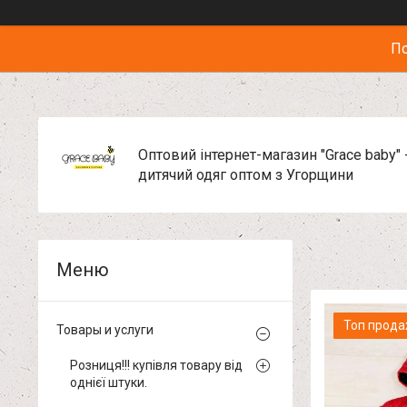
По
Оптовий інтернет-магазин "Grace baby" 
дитячий одяг оптом з Угорщини
Топ прод
Товары и услуги
Розниця!!! купівля товару від
однієї штуки.