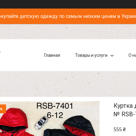
купайте детскую одежду по самым низким ценам в Украи
-
Главная
Товары и услуги
О н
Куртка 
аж
№ RSB-
555 ₴