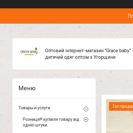
По
Оптовий інтернет-магазин "Grace baby" 
дитячий одяг оптом з Угорщини
Топ прод
Товары и услуги
Розниця!!! купівля товару від
однієї штуки.