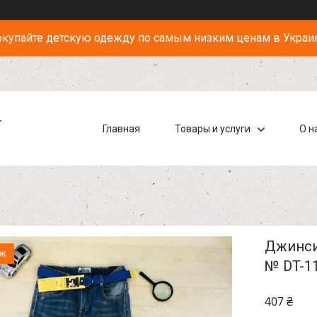
купайте детскую одежду по самым низким ценам в Украи
-
Главная
Товары и услуги
О н
Джинси 
аж
№ DT-1
407 ₴