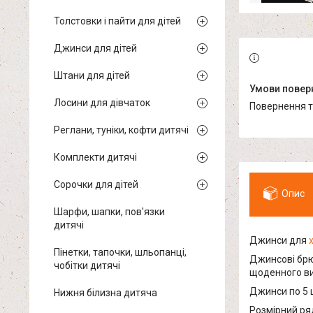
Толстовки і пайти для дітей
Джинси для дітей
Штани для дітей
Лосини для дівчаток
повернення 
Реглани, туніки, кофти дитячі
Комплекти дитячі
Сорочки для дітей
Опис
Шарфи, шапки, пов'язки
дитячі
Джинси для
Пінетки, тапочки, шльопанці,
Джинсові брю
чобітки дитячі
щоденного ви
Джинси по 5 ш
Нижня білизна дитяча
Розмірний ряд 