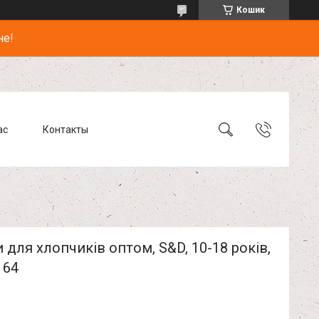
Кошик
не!
ас
Контакты
для хлопчиків оптом, S&D, 10-18 років,
164