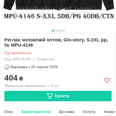
Реглан чоловічий оптом, Glo-story, S-2XL рр,
№ MPU-4146
Під замовлення
Код: MPU-4146
Тільки опт
Відправка з
15 серпня 2026
404
₴
Мінімальне замовлення — 5 шт.
Купити
Опис
Характеристики
Доставка
Оплата
Умови 