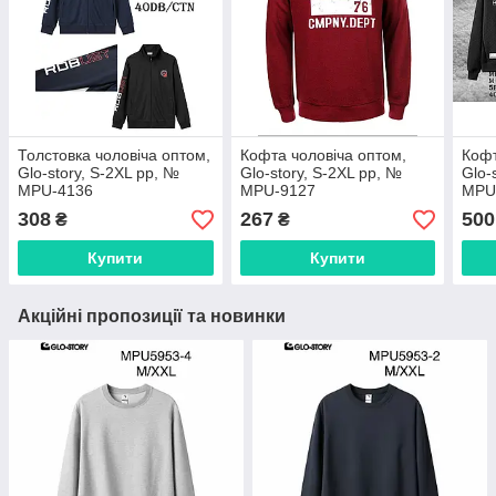
Толстовка чоловіча оптом,
Кофта чоловіча оптом,
Кофт
Glo-story, S-2XL рр, №
Glo-story, S-2XL рр, №
Glo-
MPU-4136
MPU-9127
MPU
308
267
500
₴
₴
Купити
Купити
Акційні пропозиції та новинки