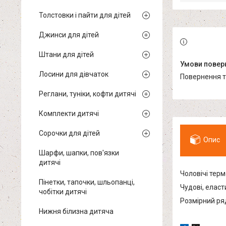
Толстовки і пайти для дітей
Джинси для дітей
Штани для дітей
Лосини для дівчаток
повернення 
Реглани, туніки, кофти дитячі
Комплекти дитячі
Сорочки для дітей
Опис
Шарфи, шапки, пов'язки
дитячі
Чоловічі тер
Пінетки, тапочки, шльопанці,
Чудові, еласт
чобітки дитячі
Розмірний ряд
Нижня білизна дитяча