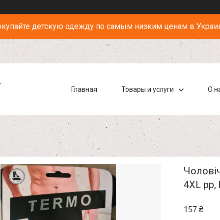
купайте детскую одежду по самым низким ценам в Украи
-
Главная
Товары и услуги
О н
Чоловіч
4XL pp,
157 ₴