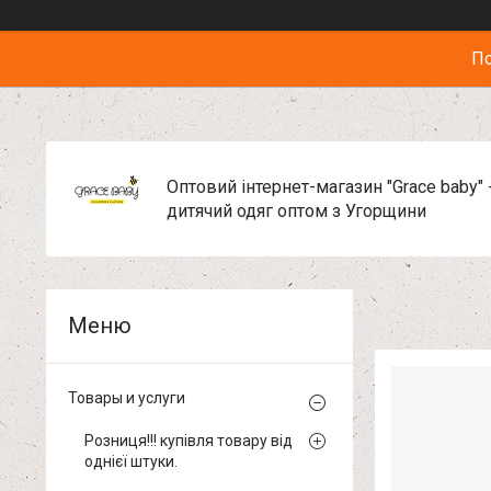
По
Оптовий інтернет-магазин "Grace baby" 
дитячий одяг оптом з Угорщини
Товары и услуги
Розниця!!! купівля товару від
однієї штуки.