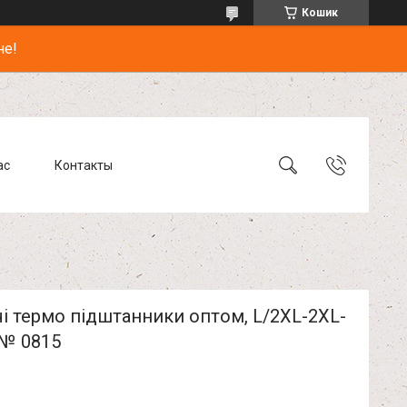
Кошик
не!
ас
Контакты
і термо підштанники оптом, L/2XL-2XL-
 № 0815