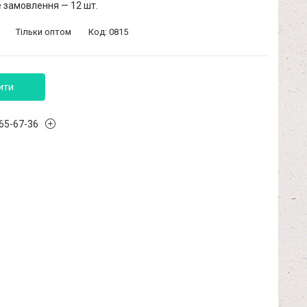
 замовлення — 12 шт.
Тільки оптом
Код:
0815
ити
965-67-36