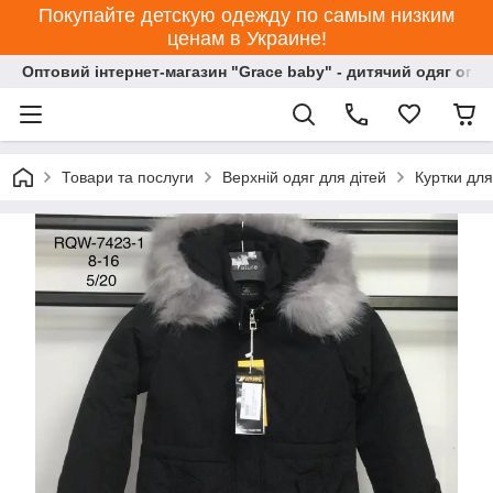
Покупайте детскую одежду по самым низким
ценам в Украине!
Оптовий інтернет-магазин "Grace baby" - дитячий одяг опт
Товари та послуги
Верхній одяг для дітей
Куртки для