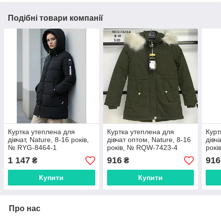
Подібні товари компанії
Куртка утеплена для
Куртка утеплена для
Курт
дівчат, Nature, 8-16 років,
дівчат оптом, Nature, 8-16
дівч
№ RYG-8464-1
років, № RQW-7423-4
рокі
1 147
916
916
₴
₴
Купити
Купити
Про нас