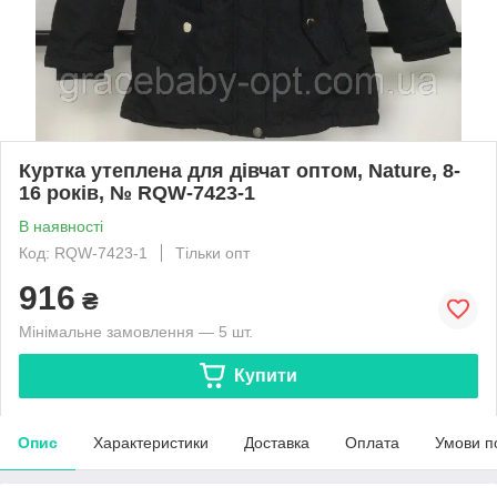
Куртка утеплена для дівчат оптом, Nature, 8-
16 років, № RQW-7423-1
В наявності
Код: RQW-7423-1
Тільки опт
916
₴
Мінімальне замовлення — 5 шт.
Купити
Опис
Характеристики
Доставка
Оплата
Умови п