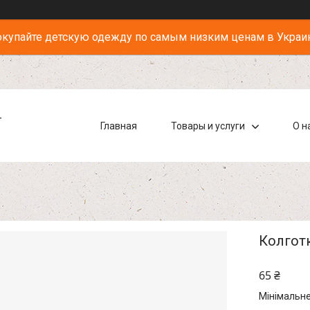
купайте детскую одежду по самым низким ценам в Украи
-
Главная
Товары и услуги
О н
Колготк
65 ₴
Мінімальне