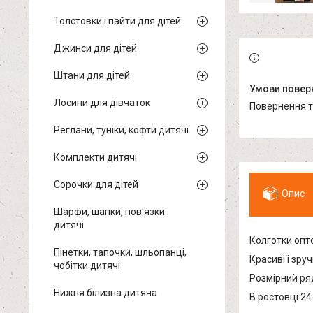
Толстовки і пайти для дітей
Джинси для дітей
Штани для дітей
Лосини для дівчаток
повернення 
Реглани, туніки, кофти дитячі
Комплекти дитячі
Сорочки для дітей
Опис
Шарфи, шапки, пов'язки
дитячі
Колготки опто
Пінетки, тапочки, шльопанці,
Красиві і зру
чобітки дитячі
Розмірний ряд
Нижня білизна дитяча
В ростовці 24