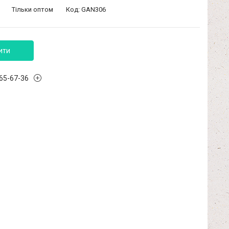
Тільки оптом
Код:
GАN306
ити
965-67-36