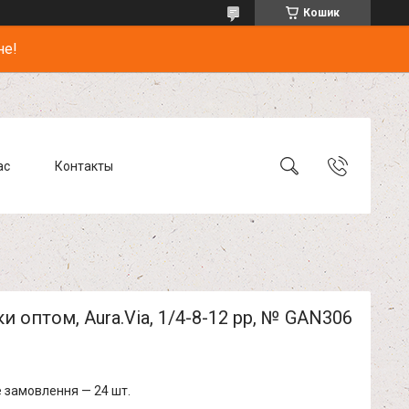
Кошик
не!
ас
Контакты
и оптом, Aura.Via, 1/4-8-12 pp, № GАN306
 замовлення — 24 шт.