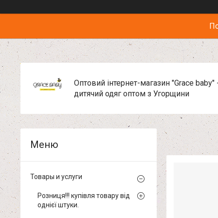
По
Оптовий інтернет-магазин "Grace baby" 
дитячий одяг оптом з Угорщини
Товары и услуги
Розниця!!! купівля товару від
однієї штуки.