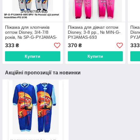
Піжама для хлопчиків
Піжама для дівчат оптом
Піжа
оптом Disney, 3/4-7/8
Disney, 3-8 рр., № MIN-G-
Disn
років, № SP-G-PYJAMAS-
PYJAMAS-693
PYJ
695
333
370
333
₴
₴
Купити
Купити
Акційні пропозиції та новинки