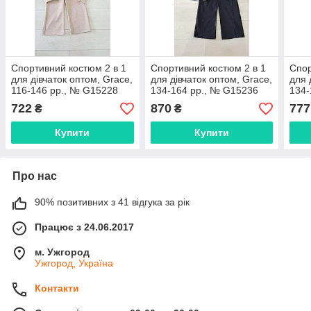
Спортивний костюм 2 в 1
Спортивний костюм 2 в 1
Спор
для дівчаток оптом, Grace,
для дівчаток оптом, Grace,
для 
116-146 рр., № G15228
134-164 рр., № G15236
134-
722
870
777
₴
₴
Купити
Купити
Про нас
90% позитивних з 41 відгука за рік
Працює з 24.06.2017
м. Ужгород
Ужгород, Україна
Контакти