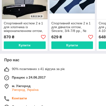
Спортивний костюм 2 в 1
Спортивний костюм 2 в 1
Спор
для хлопчика із
для дівчаток оптом,
для 
мікронапиленням оптом,
Sincere, 3/4-7/8 рр., №
4-10
8-16 рр., № Nk-8080-3
SM007
JOG
870
629
648
₴
₴
Купити
Купити
Про нас
90% позитивних з 41 відгука за рік
Працює з 24.06.2017
м. Ужгород
Ужгород, Україна
Контакти