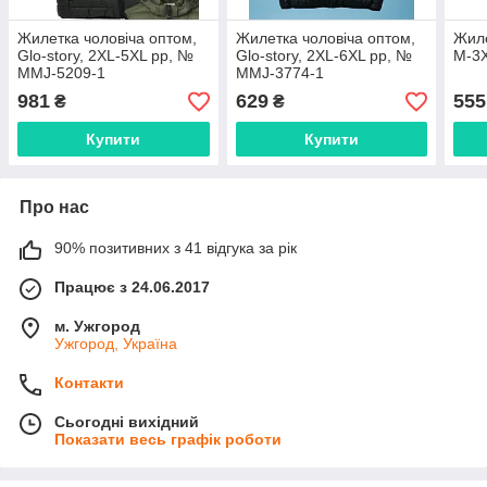
Жилетка чоловіча оптом,
Жилетка чоловіча оптом,
Жиле
Glo-story, 2XL-5XL рр, №
Glo-story, 2XL-6XL рр, №
M-3X
MMJ-5209-1
MMJ-3774-1
981
629
555
₴
₴
Купити
Купити
Про нас
90% позитивних з 41 відгука за рік
Працює з 24.06.2017
м. Ужгород
Ужгород, Україна
Контакти
Сьогодні вихідний
Показати весь графік роботи