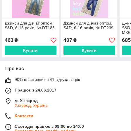
Джинси для дівчат оптом,
Джинси для дівчат оптом,
Джин
S&D, 6-16 років, № DT183
S&D, 6-16 років, № DT239
S&D,
MK6
463
407
685
₴
₴
Купити
Купити
Про нас
90% позитивних з 41 відгука за рік
Працює з 24.06.2017
м. Ужгород
Ужгород, Україна
Контакти
Сьогодні працює з 09:00 до 14:00