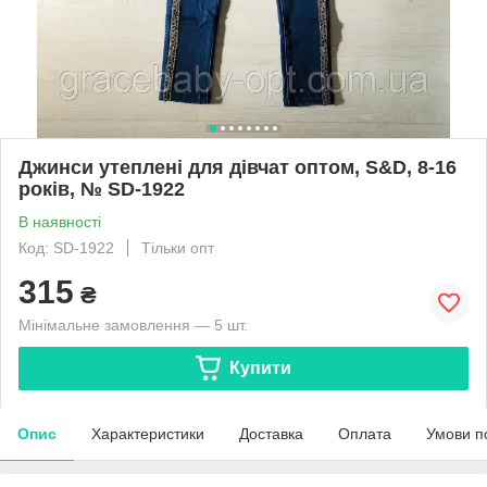
Джинси утеплені для дівчат оптом, S&D, 8-16
років, № SD-1922
В наявності
Код: SD-1922
Тільки опт
315
₴
Мінімальне замовлення — 5 шт.
Купити
Опис
Характеристики
Доставка
Оплата
Умови п