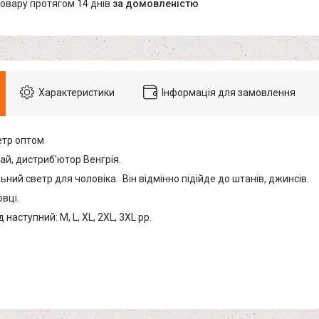
товару протягом 14 днів
за домовленістю
Характеристики
Інформація для замовлення
етр оптом
ай, дистриб'ютор Венгрія.
ьний светр для чоловіка. Він відмінно підійде до штанів, джинсів.
овці.
наступний: M, L, XL, 2XL, 3XL рр.