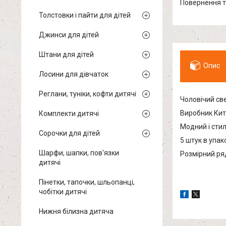
повернення 
Толстовки і пайти для дітей
Джинси для дітей
Штани для дітей
Опис
Лосини для дівчаток
Реглани, туніки, кофти дитячі
Чоловічий св
Виробник Кит
Комплекти дитячі
Модний і стил
Сорочки для дітей
5 штук в упак
Шарфи, шапки, пов'язки
Розмірний ряд 
дитячі
Пінетки, тапочки, шльопанці,
чобітки дитячі
Нижня білизна дитяча