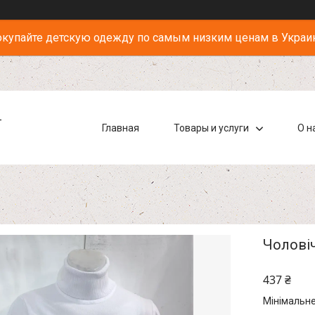
купайте детскую одежду по самым низким ценам в Украи
-
Главная
Товары и услуги
О н
Чоловіч
437 ₴
Мінімальне