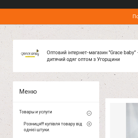
По
Оптовий інтернет-магазин "Grace baby" 
дитячий одяг оптом з Угорщини
Товары и услуги
Розниця!!! купівля товару від
однієї штуки.