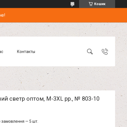
Кошик
не!
ас
Контакты
ий светр оптом, M-3XL рр., № 803-10
 замовлення — 5 шт.