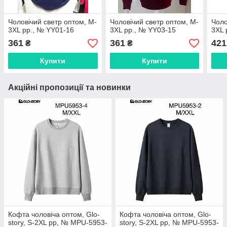
Чоловічий светр оптом, M-
Чоловічий светр оптом, M-
Чоло
3XL рр., № YY01-16
3XL рр., № YY03-15
3XL 
361
361
421
₴
₴
Купити
Купити
Акційні пропозиції та новинки
Кофта чоловіча оптом, Glo-
Кофта чоловіча оптом, Glo-
story, S-2XL рр, № MPU-5953-
story, S-2XL рр, № MPU-5953-