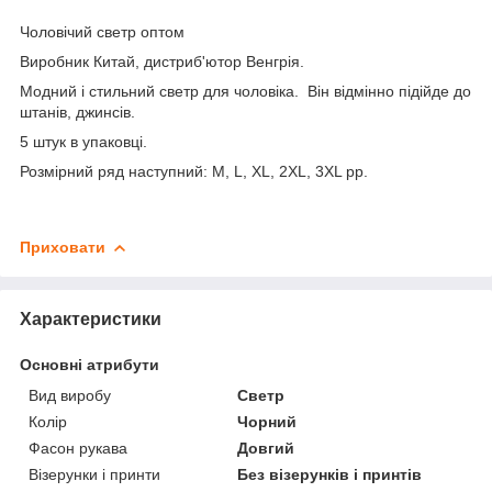
Чоловічий светр оптом
Виробник Китай, дистриб'ютор Венгрія.
Модний і стильний светр для чоловіка. Він відмінно підійде до
штанів, джинсів.
5 штук в упаковці.
Розмірний ряд наступний: M, L, XL, 2XL, 3XL рр.
Приховати
Характеристики
Основні атрибути
Вид виробу
Светр
Колір
Чорний
Фасон рукава
Довгий
Візерунки і принти
Без візерунків і принтів