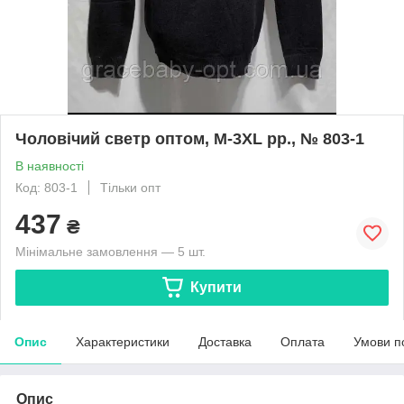
Чоловічий светр оптом, M-3XL рр., № 803-1
В наявності
Код: 803-1
Тільки опт
437
₴
Мінімальне замовлення — 5 шт.
Купити
Опис
Характеристики
Доставка
Оплата
Умови п
Опис