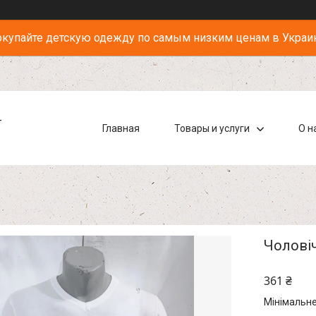
купайте детскую одежду по самым низким ценам в Украи
-
Главная
Товары и услуги
О н
Чоловіч
361 ₴
Мінімальне