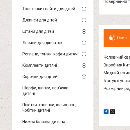
повернення 
Толстовки і пайти для дітей
Джинси для дітей
Штани для дітей
Опис
Лосини для дівчаток
Реглани, туніки, кофти дитячі
Чоловічий св
Виробник Кит
Комплекти дитячі
Модний і стил
Сорочки для дітей
5 штук в упак
Шарфи, шапки, пов'язки
Розмірний ряд 
дитячі
Пінетки, тапочки, шльопанці,
чобітки дитячі
Нижня білизна дитяча