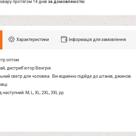
товару протягом 14 днів
за домовленістю
Характеристики
Інформація для замовлення
етр оптом
ай, дистриб'ютор Венгрія.
ьний светр для чоловіка. Він відмінно підійде до штанів, джинсів.
овці.
наступний: M, L, XL, 2XL, 3XL рр.