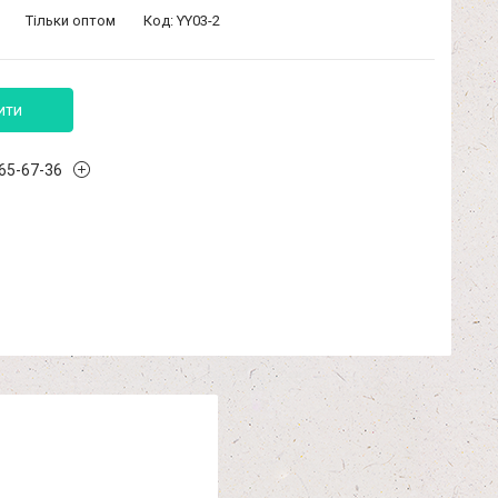
Тільки оптом
Код:
YY03-2
ити
965-67-36