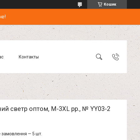
Кошик
не!
ас
Контакты
ий светр оптом, M-3XL рр., № YY03-2
 замовлення — 5 шт.