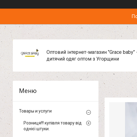
По
Оптовий інтернет-магазин "Grace baby" 
дитячий одяг оптом з Угорщини
Товары и услуги
Розниця!!! купівля товару від
однієї штуки.