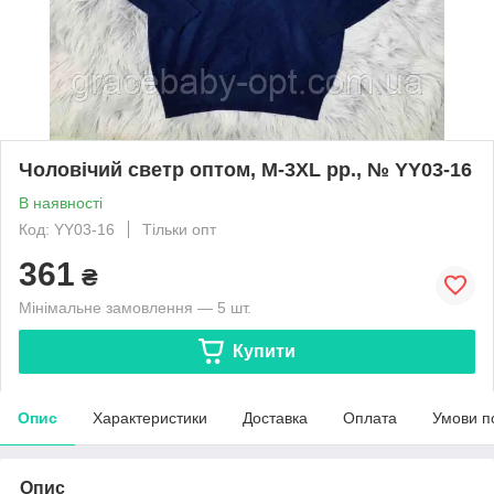
Чоловічий светр оптом, M-3XL рр., № YY03-16
В наявності
Код: YY03-16
Тільки опт
361
₴
Мінімальне замовлення — 5 шт.
Купити
Опис
Характеристики
Доставка
Оплата
Умови п
Опис