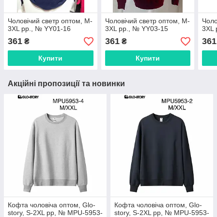
Чоловічий светр оптом, M-
Чоловічий светр оптом, M-
Чоло
3XL рр., № YY01-16
3XL рр., № YY03-15
3XL 
361
361
361
₴
₴
Купити
Купити
Акційні пропозиції та новинки
Кофта чоловіча оптом, Glo-
Кофта чоловіча оптом, Glo-
story, S-2XL рр, № MPU-5953-
story, S-2XL рр, № MPU-5953-