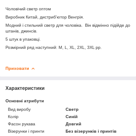
Чоловічий светр оптом
Виробник Китай, дистриб'ютор Венгрія.
Модний і стильний светр для чоловіка. Він відмінно підійде до
штанів, джинсів.
5 штук в упаковці.
Розмірний ряд наступний: M, L, XL, 2XL, 3XL рр.
Приховати
Характеристики
Основні атрибути
Вид виробу
Светр
Колір
Синій
Фасон рукава
Довгий
Візерунки і принти
Без візерунків і принтів