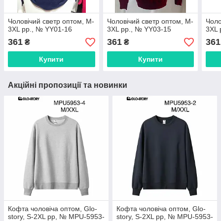
Чоловічий светр оптом, M-
Чоловічий светр оптом, M-
Чоло
3XL рр., № YY01-16
3XL рр., № YY03-15
3XL 
361
361
361
₴
₴
Купити
Купити
Акційні пропозиції та новинки
Кофта чоловіча оптом, Glo-
Кофта чоловіча оптом, Glo-
story, S-2XL рр, № MPU-5953-
story, S-2XL рр, № MPU-5953-