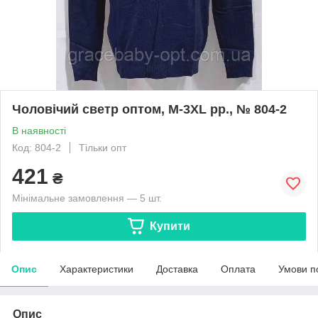
Чоловічий светр оптом, M-3XL рр., № 804-2
В наявності
Код: 804-2
Тільки опт
421
₴
Мінімальне замовлення — 5 шт.
Купити
Опис
Характеристики
Доставка
Оплата
Умови п
Опис