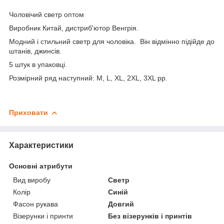
Чоловічий светр оптом
Виробник Китай, дистриб'ютор Венгрія.
Модний і стильний светр для чоловіка. Він відмінно підійде до
штанів, джинсів.
5 штук в упаковці.
Розмірний ряд наступний: M, L, XL, 2XL, 3XL рр.
Приховати
Характеристики
Основні атрибути
Вид виробу
Светр
Колір
Синій
Фасон рукава
Довгий
Візерунки і принти
Без візерунків і принтів